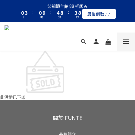
1
4
1
5
9
4
9
父親節全館 88 折起🔥
0
3
:
0
9
:
4
8
:
3
8
最後倒數 .ᐟ.ᐟ
日
時
分
秒
2
8
3
7
2
7
1
7
2
6
1
6
0
6
1
5
0
5
5
0
4
4
4
3
3
3
2
2
2
1
1
1
0
0
0
此活動已下架
關於 FUNTE
品牌簡介