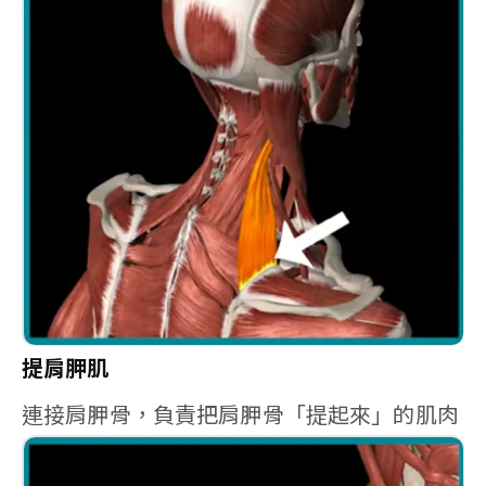
提肩胛肌
連接肩胛骨，負責把肩胛骨「提起來」的肌肉