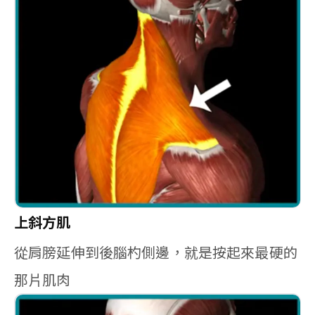
上斜方肌
從肩膀延伸到後腦杓側邊，就是按起來最硬的
那片肌肉