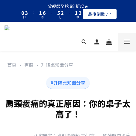
1
4
2
7
6
3
2
3
父親節全館 88 折起🔥
0
3
:
1
6
:
5
2
:
1
2
最後倒數 .ᐟ.ᐟ
日
時
分
秒
2
0
5
4
1
0
1
1
4
3
0
0
0
3
2
2
1
1
0
0
首頁
›
專欄
›
升降桌知識分享
#升降桌知識分享
肩頸痠痛的真正原因：你的桌子太
高了！
內容審定：物理治療師 三個字
閱讀時間 6 分