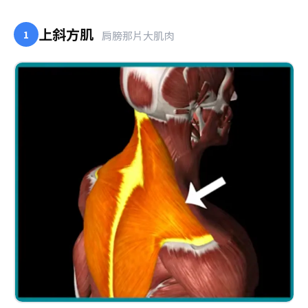
上斜方肌
1
肩膀那片大肌肉