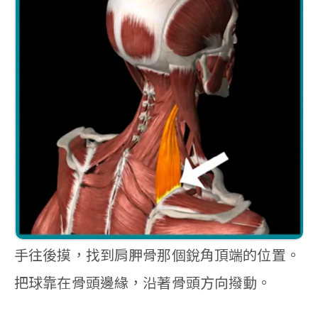
手往後摸，找到肩胛骨那個銳角頂端的位置。
把球靠在骨頭邊緣，沿著骨頭方向撥動。