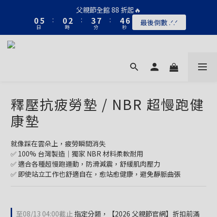
1
6
1
3
4
8
5
6
父親節全館 88 折起🔥
0
5
:
0
2
:
3
7
:
4
5
最後倒數 .ᐟ.ᐟ
日
時
分
秒
4
1
2
6
3
4
3
0
1
5
2
3
2
0
4
1
2
1
3
0
1
0
2
0
1
0
釋壓抗疲勞墊 / NBR 超慢跑健
康墊
就像踩在雲朵上，疲勞瞬間消失
✅ 100% 台灣製造｜獨家 NBR 材料柔軟耐用
✅ 適合各種超慢跑運動，防滑減震，舒緩肌肉壓力
✅ 即使站立工作也舒適自在，愈站愈健康，避免靜脈曲張
至
08/13 04:00
截止
指定分類，【2026 父親節官網】折扣前滿