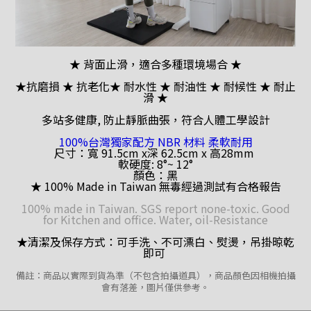
★ 背面止滑，適合多種環境場合 ★
★抗磨損 ★ 抗老化★ 耐水性 ★ 耐油性 ★ 耐候性 ★ 耐止
滑 ★
多站多健康, 防止靜脈曲張，符合人體工學設計
100%台灣獨家配方 NBR 材料 柔軟耐用
尺寸：寬 91.5cm x深 62.5cm x 高28mm
軟硬度: 8°~ 12°
顏色：黑
★ 100% Made in Taiwan 無毒經過測試有合格報告
100% made in Taiwan. SGS report none-toxic. Good
for Kitchen and office. Water, oil-Resistance
★清潔及保存方式：可手洗、不可漂白、熨燙，吊掛晾乾
即可
備註：商品以實際到貨為準（不包含拍攝道具），
商品顏色因相機拍攝
會有落差，圖片僅供參考。