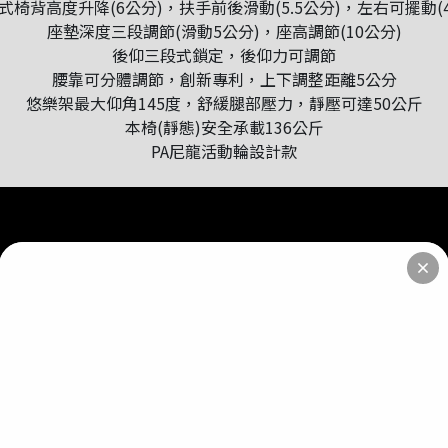
式椅背高度升降(6公分)，扶手前後滑動(5.5公分)，左右可擺動(4
座墊深度三段調節(滑動5公分)，座高調節(10公分)
後仰三段式鎖定，後仰力可調節
腰靠可分體調節，創新專利，上下調整距離5公分
悠樂架最大仰角145度，舒緩腿部壓力，靜壓可達50公斤
本椅(靜態)安全承載136公斤
PA尼龍活動輪設計款