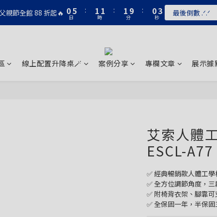
1
6
2
2
2
1
3
0
5
:
1
1
:
1
9
:
0
2
父親節全館 88 折起🔥
最後倒數 .ᐟ.ᐟ
日
時
分
秒
4
0
0
0
8
1
3
7
0
2
6
1
5
0
4
區
線上配置升降桌🪄
案例分享
專欄文章
展示據
3
2
1
0
艾索人體工
ESCL-A
✅ 經典暢銷款人體工學
✅ 全方位調節角度，
✅ 附椅背衣架、腳靠可
✅ 全保固一年，半保