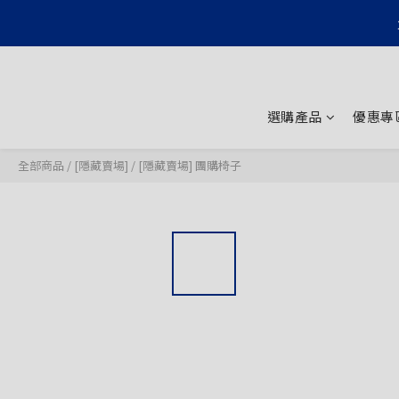
選購產品
優惠專
全部商品
/
[隱藏賣場]
/
[隱藏賣場] 團購椅子