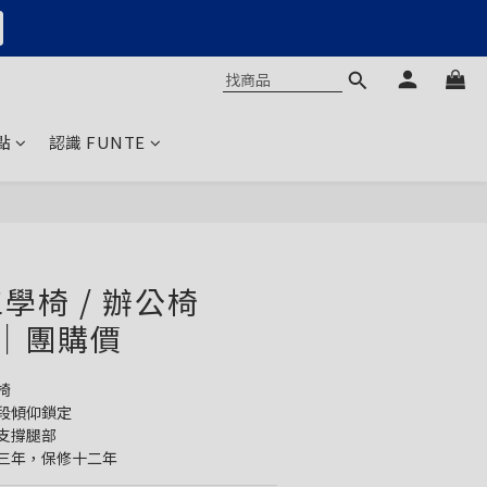
點
認識 FUNTE
學椅 / 辦公椅
77｜團購價
椅
三段傾仰鎖定
支撐腿部
固三年，保修十二年