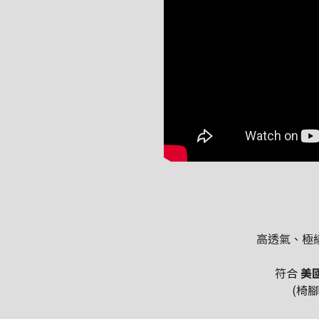
高透氣、極
符合
美國
(椅