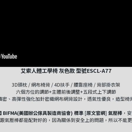
艾索人體工學椅 灰色款 型號ESCL-A77
3D頭枕 / 網布椅背 / 4D扶手 / 腰靠座椅 / 背部掛衣架
六個方位的調節+主體前後調整+五段式上下調節
縝密、高彈性強化加針密織網布網背設計，透氣性優良，造型椅
 BIFMA(美國辦公傢具製造商協會) 標準
[
原文官網
]
氣壓棒
，安
腳跟氣壓棒都是配對好的，因為關係到安全上的問題，所以不能更