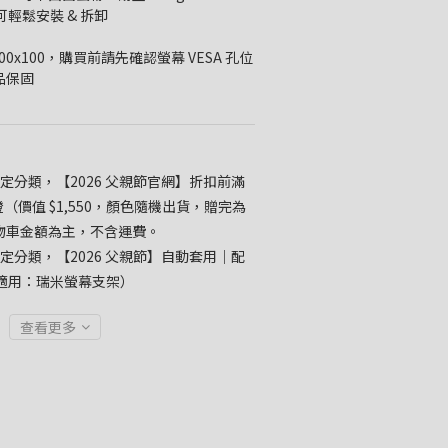
，可輕鬆安裝 & 拆卸
 / 100x100，購買前請先確認螢幕 VESA 孔位
產品保固
定分類，【2026 父親節官網】折扣前滿
桌燈（價值 $1,550，顏色隨機出貨，贈完為
物車金額為主，不含運費。
定分類，【2026 父親節】自動套用｜配
（不適用：瑞米螢幕支架）
查看更多