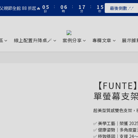
1
6
1
7
2
8
2
5
0
5
:
0
6
:
1
7
:
1
4
父親節全館 88 折起🔥
最後倒數 .ᐟ.ᐟ
日
時
分
秒
4
5
0
6
0
3
3
4
5
2
2
3
4
1
1
2
3
0
0
1
2
區
線上配置升降桌🪄
案例分享
專欄文章
展示據
0
1
0
【FUNTE
單螢幕支
超美型質感雙色支架，
✅ 美學工藝｜榮獲 2025
✅ 健康姿勢｜多角度
✅ 極致穩固｜支援 24～