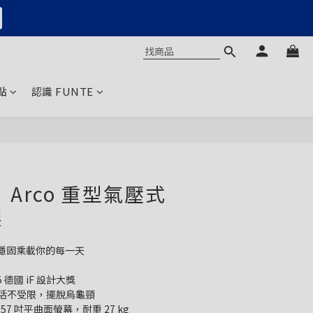
點
認識 FUNTE
立即購買
】Arco 重型氣壓式
架
穩固乘載你的每一天
 德國 iF 設計大獎
靈活不受限，擺脫烏龜頸
57 吋平曲面螢幕，耐重 27 kg