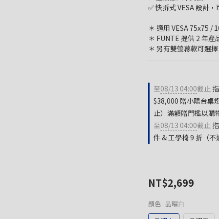
✅ 快拆式 VESA 設計
＊ 適用 VESA 75x75
＊ FUNTE 提供 2 年
＊ 另有雙螢幕款可選擇
至
08/13 04:00
截止
指
$38,000 贈小陽台
止）滿額贈門檻以購
至
08/13 04:00
截止
指
件 & 工學椅 9 折
NT$2,699
顏色
: 晶曜白