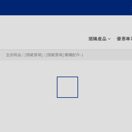
選購產品
優惠專
全部商品
/
[隱藏賣場]
/
[隱藏賣場] 團購配件-1