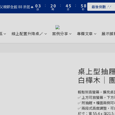
1
4
3
1
5
6
6
7
0
3
:
2
0
:
4
5
:
5
6
父親節全館 88 折起🔥
最後倒數 .ᐟ.ᐟ
日
時
分
秒
2
1
3
4
4
5
1
0
2
3
3
4
0
1
2
2
3
0
1
1
2
0
0
1
區
線上配置升降桌🪄
案例分享
專欄文章
展示據
0
桌上型抽屜螢
白樺木｜
輕鬆架高螢幕，擴充桌
✅ 上方可放螢幕，下方
✅ 附抽屜 + 檯面兩側
✅ 兩段式高度調整，可
尺寸：寬 55.4 x 深21.5 