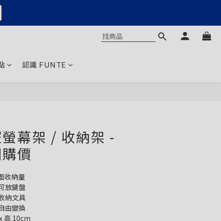
點
認識 FUNTE
立即購買
幕架 / 收納架 -
團購價
面收納量
可放鍵盤
可收納文具
自由變換
x 高 10cm