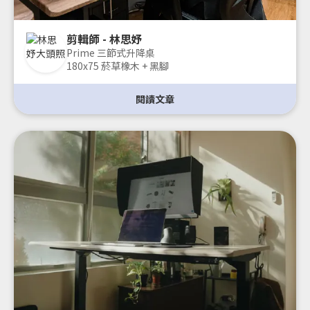
剪輯師 - 林思妤
Prime 三節式升降桌
180x75 菸草橡木 + 黑腳
閱讀文章