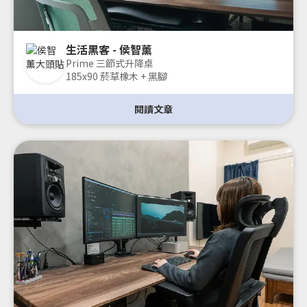
生活黑客 - 侯智薰
Prime 三節式升降桌
185x90 菸草橡木 + 黑腳
閱讀文章