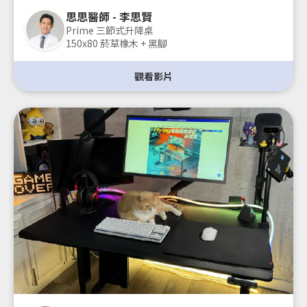
思思醫師 - 李思賢
Prime 三節式升降桌
150x80 菸草橡木 + 黑腳
觀看影片